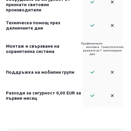
признати световни
производители
Техническа помощ през
делничните дни
Професионален
Монтаж и свързване на
монтаж в
Самостоятелно
охранителна система
рамките на 1
инсталиране
ден
Поддръжка на мобилни групи
Разходи за сигурност 0,00 EUR за
първия месец